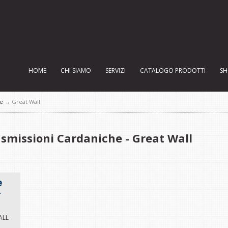
HOME
CHI SIAMO
SERVIZI
CATALOGO PRODOTTI
SH
he
→ Great Wall
asmissioni Cardaniche - Great Wall
e
-
ALL